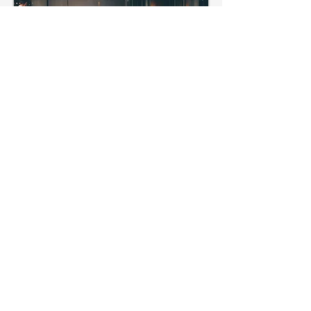
Ist das Hintergrundsystem zur zentralen
Einrichtung, Verwaltung, Auswertung, Analyse
und Datenarchivierung. Die Anbindung an
weitere Systeme wie z. B. KOST Warenwirtschaft
zur Weiterverarbeitung von Daten ist dabei über
standardisierte oder systemspezifische
Schnittstellen modular erweiterbar.
PROINHOTEL GMBH
BÜROZEITEN
Montag bis Donnerstag
Monika Raffl​
09:00 - 12:30 Uhr
Quellenbergstraße 30