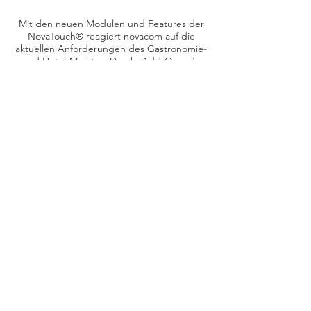
​Mit den neuen Modulen und Features der
NovaTouch® reagiert novacom auf die
aktuellen Anforderungen des Gastronomie-
und Hotel-Marktes. Durch Add-Ons wie
dem NovaTouch©Informationsmanager der
Filialmanagement in Echtzeit ermöglicht
oder dem EnterpriseManager zum Online-
Controlling in der privaten Cloud, ist dieses
Gastronomie-Kassensystem modular
erweiterbar und wächst mit seinen
Anforderungen.
Aus der Gastronomie für die
Gastronomie: Systemlösungen für
Kasse
und Warenwirtschaft.
PROINHOTEL GMBH
BÜROZEITEN
Montag bis Donnerstag
Monika Raffl​
09:00 - 12:30 Uhr
Quellenbergstraße 30
13:30 - 17:30 Uhr
​6322 Kirchbichl
​Freitag
​+43
(0) 664 1410 206
​09:00 - 12:30 Uhr
hilfe@proinhotel.at