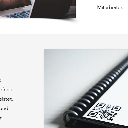
Mitarbeiter.
d
rfreie
istet.
 und
en