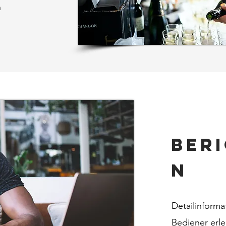
n
Ber
n
Detailinform
Bediener erle